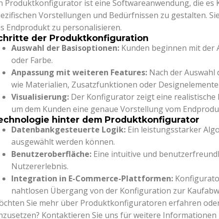
n Produktkonfigurator ist eine Softwareanwendung, die es 
ezifischen Vorstellungen und Bedürfnissen zu gestalten. S
s Endprodukt zu personalisieren.
chritte der Produktkonfiguration
Auswahl der Basisoptionen:
Kunden beginnen mit der 
oder Farbe.
Anpassung mit weiteren Features:
Nach der Auswahl 
wie Materialien, Zusatzfunktionen oder Designelemente
Visualisierung:
Der Konfigurator zeigt eine realistische
um dem Kunden eine genaue Vorstellung vom Endprodu
echnologie hinter dem Produktkonfigurator
Datenbankgesteuerte Logik:
Ein leistungsstarker Alg
ausgewählt werden können.
Benutzeroberfläche:
Eine intuitive und benutzerfreundl
Nutzererlebnis.
Integration in E-Commerce-Plattformen:
Konfigurato
nahtlosen Übergang von der Konfiguration zur Kaufabw
chten Sie mehr über Produktkonfiguratoren erfahren oder si
nzusetzen? Kontaktieren Sie uns für weitere Informatione