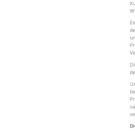
Ku
Wü
Ei
de
un
Pr
Ve
Di
d
Un
be
Pr
sa
ve
Di