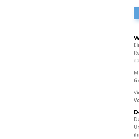
W
Ei
R
da
Mi
G
Vi
V
D
Du
U
ih