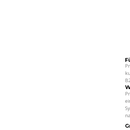
F
Pr
ku
B2
W
Pr
ei
Sy
na
G